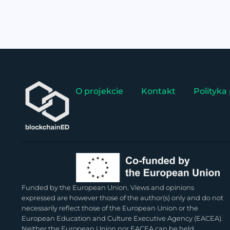
O projekcie
Kontakt
Polityka
Funded by the European Union. Views and opinions
expressed are however those of the author(s) only and do not
necessarily reflect those of the European Union or the
European Education and Culture Executive Agency (EACEA).
Neither the European Union nor EACEA can be held