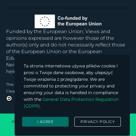
Funded by the European Union. Views and
opinions expressed are however those of the
author(s) only and do not necessarily reflect those
of the European Union or the European
Education and Culture Executive Agency (EACEA).
Neither the European Union nor EACEA can be
Ta strona internetowa używa plików cookie i
held responsible for them.
prosi o Twoje dane osobowe, aby ulepszyć
Twoje wrażenia z przeglądanie. We are
This work
© 2024 is licensed under
committed to protecting your privacy and
Creative Commons Attribution-ShareAlike 4.0 International
ensuring your data is handled in compliance
with the
General Data Protection Regulation
(GDPR)
.
© 2026 Block Chained Hub. All rights reserved. Powered by
I AGREE
PRIVACY POLICY
Institute of Entrepreneurship Development (iED)
.