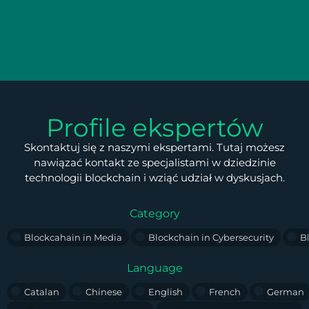
Profile ekspertów
Skontaktuj się z naszymi ekspertami. Tutaj możesz
nawiązać kontakt ze specjalistami w dziedzinie
technologii blockchain i wziąć udział w dyskusjach.
Category
Blockcahain in Media
Blockchain in Cybersecurity
B
Language
Catalan
Chinese
English
French
German