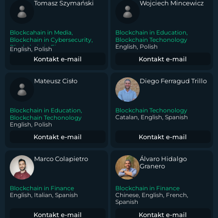
Tomasz Szymański
Wojciech Mincewicz
Blockcahain in Media
,
Blockchain in Education
,
Blockchain in Cybersecurity
,
Blockchain Techonology
English, Polish
Blockchain in Finance
,
English, Polish
Blockchain Techonology
Kontakt e-mail
Kontakt e-mail
Mateusz Cisło
Diego Ferragud Trillo
Blockchain in Education
,
Blockchain Techonology
Catalan, English, Spanish
Blockchain Techonology
English, Polish
Kontakt e-mail
Kontakt e-mail
Marco Colapietro
Álvaro Hidalgo
Granero
Blockchain in Finance
Blockchain in Finance
English, Italian, Spanish
Chinese, English, French,
Spanish
Kontakt e-mail
Kontakt e-mail