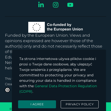
Funded by the European Union. Views and
opinions expressed are however those of the
author(s) only and do not necessarily reflect those
of the European Union or the European
Education and Culture Executive Agency (EACEA).
Ta strona internetowa używa plików cookie i
Neither the European Union nor EACEA can be
prosi o Twoje dane osobowe, aby ulepszyć
held responsible for them.
Twoje wrażenia z przeglądanie. We are
committed to protecting your privacy and
This work
© 2024 is licensed under
ensuring your data is handled in compliance
Creative Commons Attribution-ShareAlike 4.0 International
with the
General Data Protection Regulation
(GDPR)
.
I AGREE
PRIVACY POLICY
© 2026 Block Chained Hub. All rights reserved. Powered by