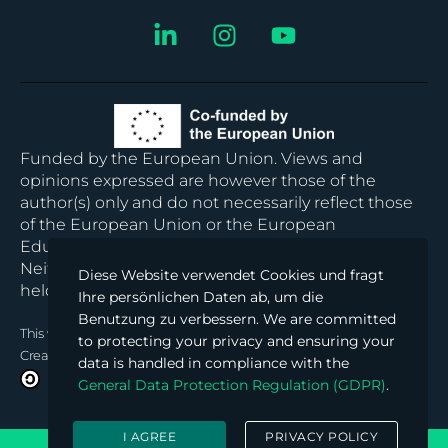
Funded by the European Union. Views and
opinions expressed are however those of the
author(s) only and do not necessarily reflect those
of the European Union or the European
Education and Culture Executive Agency (EACEA).
Neither the European Union nor EACEA can be
Diese Website verwendet Cookies und fragt
held responsible for them.
Ihre persönlichen Daten ab, um die
Benutzung zu verbessern. We are committed
This work
© 2024 is licensed under
to protecting your privacy and ensuring your
Creative Commons Attribution-ShareAlike 4.0 International
data is handled in compliance with the
General Data Protection Regulation (GDPR)
.
I AGREE
PRIVACY POLICY